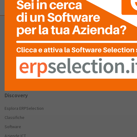
Company
Chi Siamo
FAQ
Partnership – Patrocini
Stai cercando un Software Gestionale
Discovery
Esplora ERPSelection
Classifiche
Software
Aziende ICT