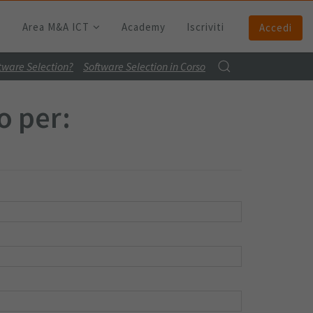
Area M&A ICT
Academy
Iscriviti
Accedi
ftware Selection?
Software Selection in Corso
o per: