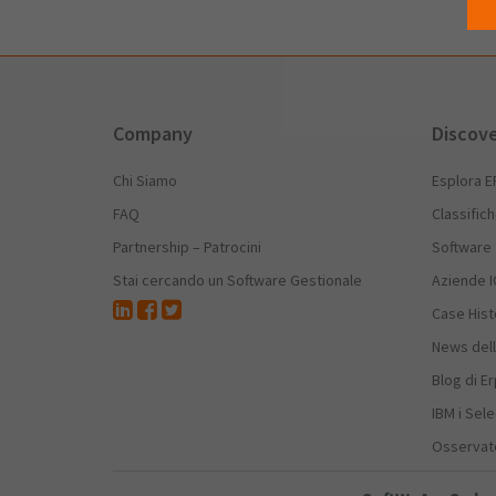
Company
Discov
Chi Siamo
Esplora E
FAQ
Classific
Partnership – Patrocini
Software
Stai cercando un Software Gestionale
Aziende I
Case Hist
News dell
Blog di E
IBM i Sele
Osservato