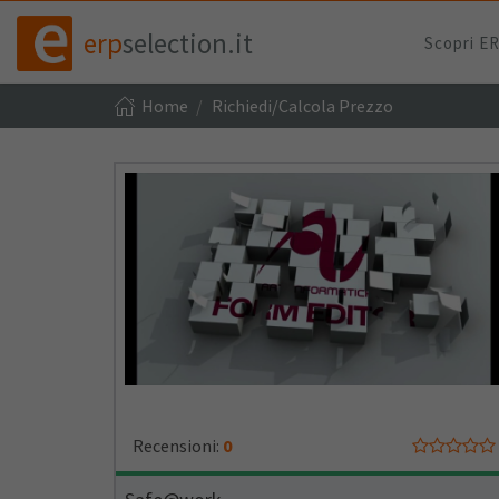
erp
selection.it
Scopri E
Home
Richiedi/Calcola Prezzo
Recensioni:
0