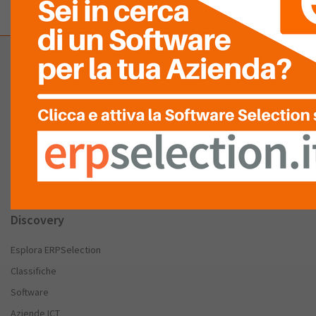
Company
Chi Siamo
FAQ
Partnership – Patrocini
Stai cercando un Software Gestionale
Discovery
Esplora ERPSelection
Classifiche
Software
Aziende ICT