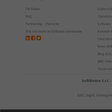
Chi Siamo
Esplora E
FAQ
Classific
Partnership – Patrocini
Software
Stai cercando un Software Gestionale
Aziende I
Case Hist
News dell
Blog di E
IBM i Sele
Osservato
SoftWeAre S.r.l.
-
Tutti i loghi, immagini