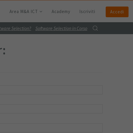
Area M&A ICT
Academy
Iscriviti
Accedi
ftware Selection?
Software Selection in Corso
r: