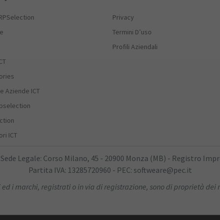
RPSelection
Privacy
he
Termini D’uso
Profili Aziendali
CT
ories
e Aziende ICT
rpselection
ction
ri ICT
 Sede Legale: Corso Milano, 45 - 20900 Monza (MB) - Registro Imp
Partita IVA: 13285720960 - PEC: softweare@pec.it
 ed i marchi, registrati o in via di registrazione, sono di proprietà dei r