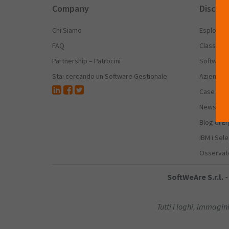
Company
Discov
Chi Siamo
Esplora E
FAQ
Classific
Partnership – Patrocini
Software
Stai cercando un Software Gestionale
Aziende I
Case Hist
News dell
Blog di E
IBM i Sele
Osservato
SoftWeAre S.r.l.
-
Tutti i loghi, immagini