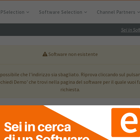
RPSelection
Software Selection
Channel Partners
Sei in So
Software non esistente
 possibile che l'indirizzo sia sbagliato. Riprova cliccando sul pulsa
ichiedi Demo' che trovi nella pagina del software per il quale vuoi f
richiesta.