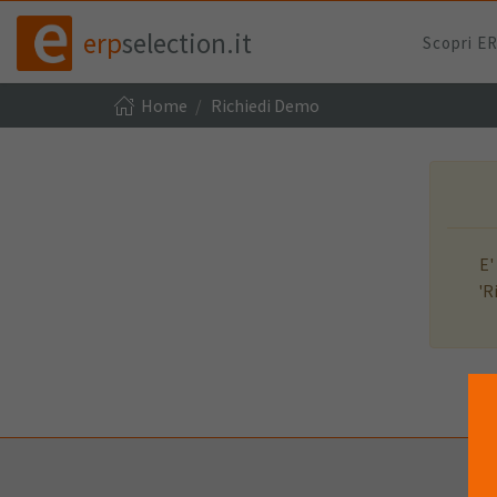
erp
selection.it
Scopri E
Home
Richiedi Demo
E'
'R