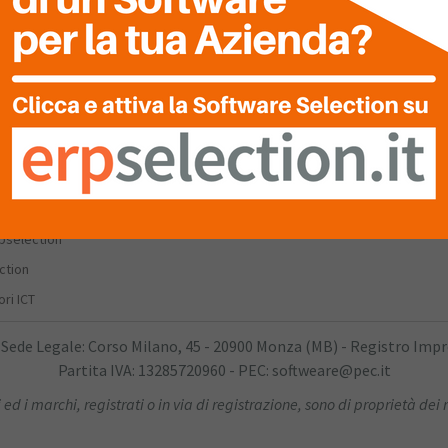
ery
Condizioni Generali
RPSelection
Privacy
he
Termini D’uso
Profili Aziendali
CT
ories
e Aziende ICT
rpselection
ction
ri ICT
 Sede Legale: Corso Milano, 45 - 20900 Monza (MB) - Registro Imp
Partita IVA: 13285720960 - PEC: softweare@pec.it
 ed i marchi, registrati o in via di registrazione, sono di proprietà dei r