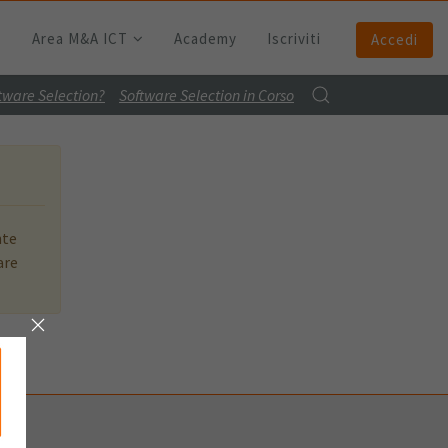
Area M&A ICT
Academy
Iscriviti
Accedi
ftware Selection?
Software Selection in Corso
nte
are