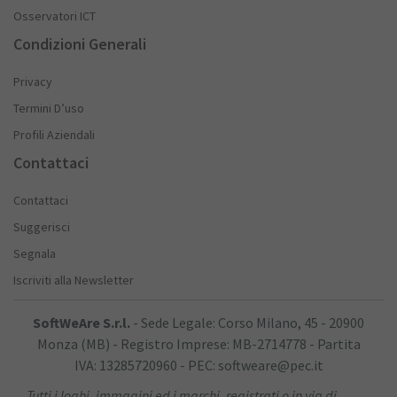
Osservatori ICT
Condizioni Generali
Privacy
Termini D’uso
Profili Aziendali
Contattaci
Contattaci
Suggerisci
Segnala
Iscriviti alla Newsletter
SoftWeAre S.r.l.
- Sede Legale: Corso Milano, 45 - 20900
Monza (MB) - Registro Imprese: MB-2714778 - Partita
IVA: 13285720960 - PEC: softweare@pec.it
Tutti i loghi, immagini ed i marchi, registrati o in via di