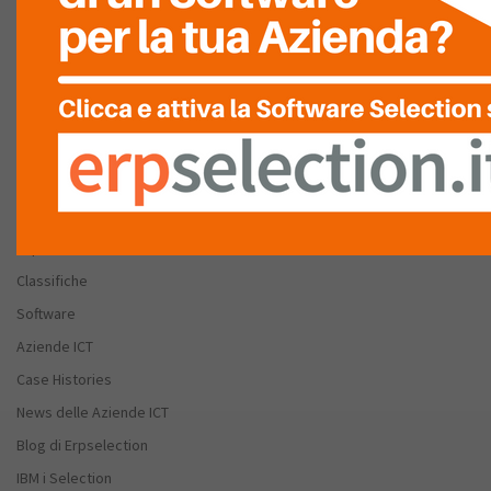
Chi Siamo
FAQ
Partnership – Patrocini
Stai cercando un Software Gestionale
Discovery
Esplora ERPSelection
Classifiche
Software
Aziende ICT
Case Histories
News delle Aziende ICT
Blog di Erpselection
IBM i Selection