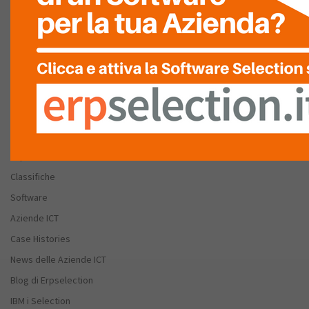
Chi Siamo
FAQ
Partnership – Patrocini
Stai cercando un Software Gestionale
Discovery
Esplora ERPSelection
Classifiche
Software
Aziende ICT
Case Histories
News delle Aziende ICT
Blog di Erpselection
IBM i Selection