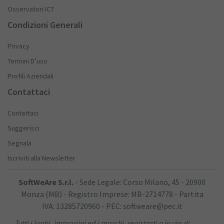
Osservatori ICT
Condizioni Generali
Privacy
Termini D’uso
Profili Aziendali
Contattaci
Contattaci
Suggerisci
Segnala
Iscriviti alla Newsletter
SoftWeAre S.r.l.
- Sede Legale: Corso Milano, 45 - 20900
Monza (MB) - Registro Imprese: MB-2714778 - Partita
IVA: 13285720960 - PEC: softweare@pec.it
Tutti i loghi, immagini ed i marchi, registrati o in via di