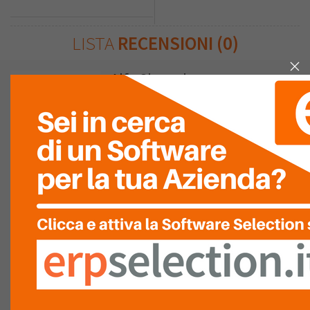
LISTA
RECENSIONI (0)
Alfa Sistemi
Vedi la mappa
Installatore
Produttore
Rivenditore
o
Posizione in
classifica
:
154
Software Rivenduti: