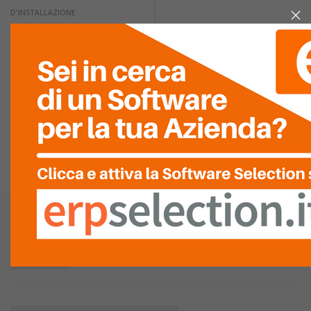
D'INSTALLAZIONE
QUALITÀ DEL
SERVIZIO
ASSISTENZA
LISTA
RECENSIONI (0)
Archivist srl
Vedi la mappa
Produttore