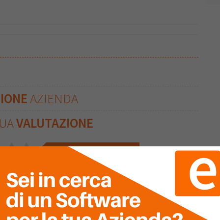
ZIONE
AZIENDA
TUA
VALUTAZIONE
Clicca sulle stelle per inserire!
Ultima Recensione
0
Nessuna recensione è stata ancora inserita.
0