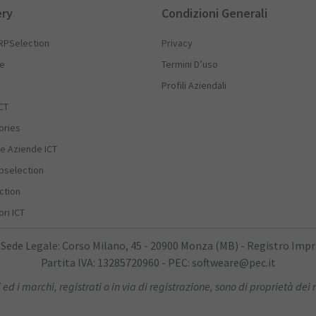
ery
Condizioni Generali
RPSelection
Privacy
he
Termini D’uso
Profili Aziendali
CT
ories
e Aziende ICT
rpselection
ction
ri ICT
 Sede Legale: Corso Milano, 45 - 20900 Monza (MB) - Registro Imp
Partita IVA: 13285720960 - PEC: softweare@pec.it
 ed i marchi, registrati o in via di registrazione, sono di proprietà dei r