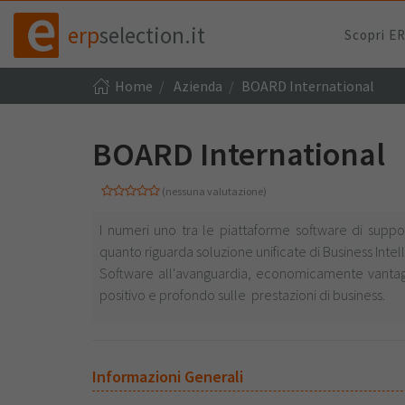
erp
selection.it
Scopri E
Home
Azienda
BOARD International
BOARD International
(nessuna valutazione)
I numeri uno tra le piattaforme software di suppor
quanto riguarda soluzione unificate di Business Int
Software all'avanguardia, economicamente vantagg
positivo e profondo sulle prestazioni di business.
Informazioni Generali