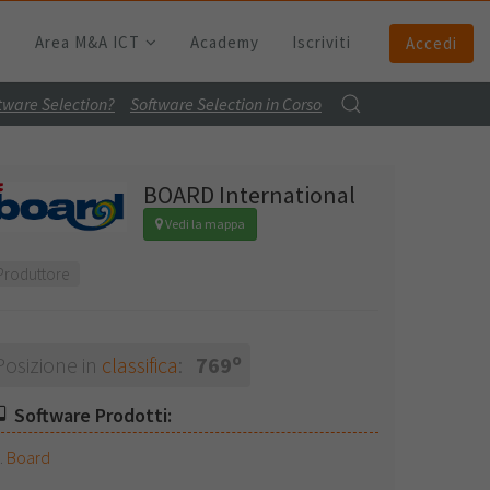
Area M&A ICT
Academy
Iscriviti
Accedi
ftware Selection?
Software Selection in Corso
BOARD International
Vedi la mappa
Produttore
o
Posizione in
classifica
:
769
Software Prodotti:
Board