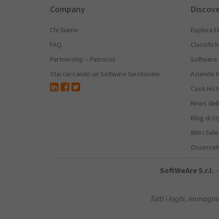
Company
Discov
Chi Siamo
Esplora E
FAQ
Classific
Partnership – Patrocini
Software
Stai cercando un Software Gestionale
Aziende I
Case Hist
News dell
Blog di E
IBM i Sele
Osservato
SoftWeAre S.r.l.
-
Tutti i loghi, immagini