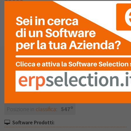
ASSISTENZA
LISTA
RECENSIONI (0)
CARL INTERNATIONAL SA
Vedi la mappa
Produttore
o
Posizione in
classifica
:
547
Software Prodotti: