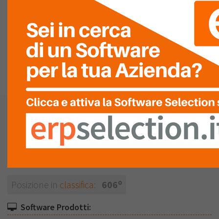
SERVIZIO
ASSISTENZA
LISTA
RECENSIONI (0)
Cemium AS
Vedi la mappa
Produttore
o
Posizione in
classifica
:
606
Software Prodotti: