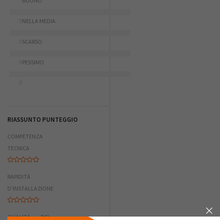
BUONO
0
NELLA MEDIA
0
SCARSO
0
PESSIMO
0
RIASSUNTO PUNTEGGIO
COMPETENZA
TECNICA
RAPIDITÀ
D'INSTALLAZIONE
QUALITÀ DEL