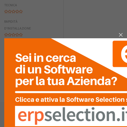
TECNICA
RAPIDITÀ
D'INSTALLAZIONE
QUALITÀ DEL
SERVIZIO
ASSISTENZA
LISTA
RECENSIONI (0)
Data Management
Vedi la mappa