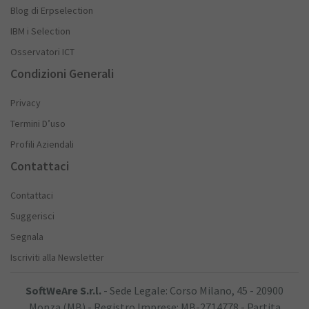
Blog di Erpselection
IBM i Selection
Osservatori ICT
Condizioni Generali
Privacy
Termini D’uso
Profili Aziendali
Contattaci
Contattaci
Suggerisci
Segnala
Iscriviti alla Newsletter
SoftWeAre S.r.l.
- Sede Legale: Corso Milano, 45 - 20900
Monza (MB) - Registro Imprese: MB-2714778 - Partita