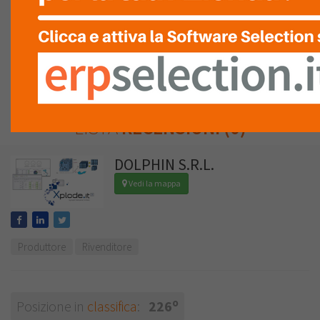
QUALITÀ DEL
SERVIZIO
ASSISTENZA
LISTA
RECENSIONI (0)
DOLPHIN S.R.L.
Vedi la mappa
Produttore
Rivenditore
o
Posizione in
classifica
:
226