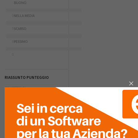
BUONO
0
NELLA MEDIA
0
SCARSO
0
PESSIMO
0
RIASSUNTO PUNTEGGIO
COMPETENZA
TECNICA
RAPIDITÀ
D'INSTALLAZIONE