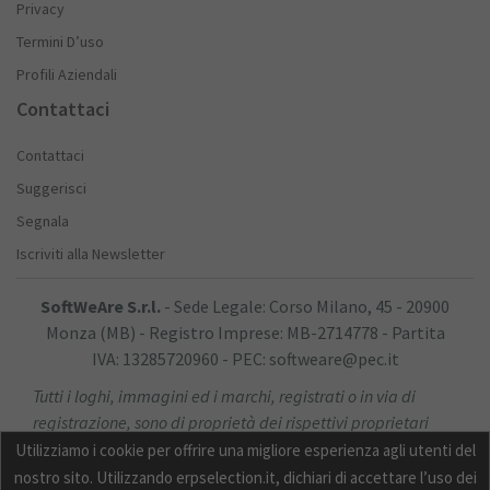
Privacy
Termini D’uso
Profili Aziendali
Contattaci
Contattaci
Suggerisci
Segnala
Iscriviti alla Newsletter
SoftWeAre S.r.l.
- Sede Legale: Corso Milano, 45 - 20900
Monza (MB) - Registro Imprese: MB-2714778 - Partita
IVA: 13285720960 - PEC: softweare@pec.it
Tutti i loghi, immagini ed i marchi, registrati o in via di
registrazione, sono di proprietà dei rispettivi proprietari
Utilizziamo i cookie per offrire una migliore esperienza agli utenti del
nostro sito. Utilizzando erpselection.it, dichiari di accettare l’uso dei