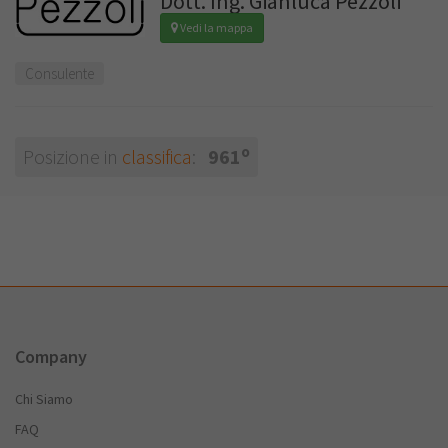
Dott. Ing. Gianluca Pezzoli
Vedi la mappa
Consulente
o
Posizione in
classifica
:
961
Company
Chi Siamo
FAQ