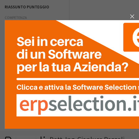
RIASSUNTO PUNTEGGIO
COMPETENZA
TECNICA
RAPIDITÀ
D'INSTALLAZIONE
QUALITÀ DEL
SERVIZIO
ASSISTENZA
LISTA
RECENSIONI (0)