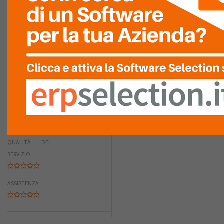
0
RIASSUNTO PUNTEGGIO
COMPETENZA
TECNICA
RAPIDITÀ
D'INSTALLAZIONE
QUALITÀ DEL
SERVIZIO
ASSISTENZA