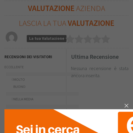
VALUTAZIONE
AZIENDA
LASCIA LA TUA
VALUTAZIONE
La tua Valutazione
Ultima Recensione
RECENSIONI DEI VISITATORI
ECCELLENTE
Nessuna recensione è stata
ancora inserita.
0
MOLTO
BUONO
0
NELLA MEDIA
0
SCARSO
0
PESSIMO