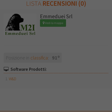
LISTA
RECENSIONI (0)
Emmeduei Srl
Vedi la mappa
o
Posizione in
classifica
:
91
Software Prodotti:
W&D