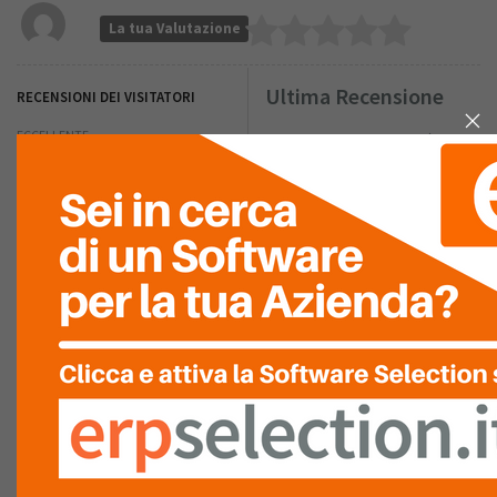
La tua Valutazione
Ultima Recensione
RECENSIONI DEI VISITATORI
ECCELLENTE
Nessuna recensione è stata
ancora inserita.
0
MOLTO
BUONO
0
NELLA MEDIA
0
SCARSO
0
PESSIMO
0
RIASSUNTO PUNTEGGIO