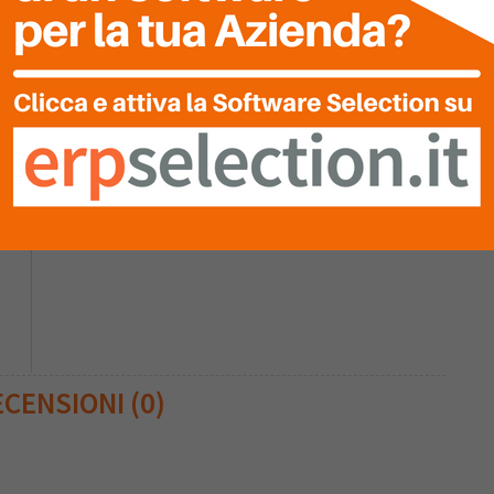
0
Nessuna recensione è stata ancora inserita.
0
CENSIONI (0)