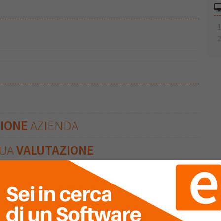
ZIONE
AZIENDA
TUA
VALUTAZIONE
Clicca sulle stelle per inserire!
Ultima Recensione