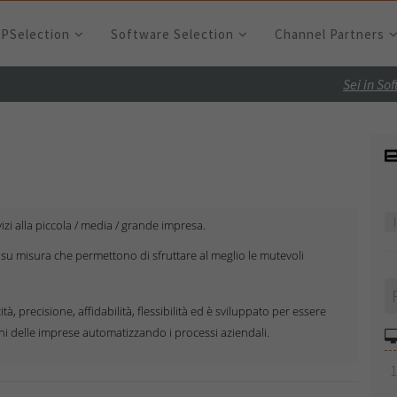
RPSelection
Software Selection
Channel Partners
Sei in So
izi alla piccola / media / grande impresa.
i su misura che permettono di sfruttare al meglio le mutevoli
à, precisione, affidabilità, flessibilità ed è sviluppato per essere
gni delle imprese automatizzando i processi aziendali.