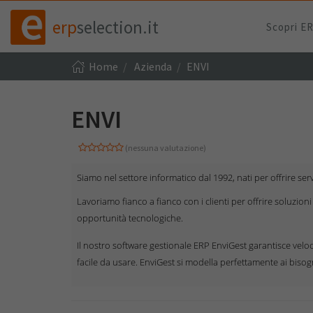
erp
selection.it
Scopri E
Home
Azienda
ENVI
ENVI
(nessuna valutazione)
Siamo nel settore informatico dal 1992, nati per offrire serv
Lavoriamo fianco a fianco con i clienti per offrire soluzion
opportunità tecnologiche.
Il nostro software gestionale ERP EnviGest garantisce velocit
facile da usare. EnviGest si modella perfettamente ai biso