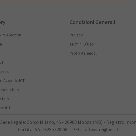
ery
Condizioni Generali
RPSelection
Privacy
he
Termini D’uso
Profili Aziendali
CT
ories
e Aziende ICT
rpselection
ction
ri ICT
 Sede Legale: Corso Milano, 45 - 20900 Monza (MB) - Registro Imp
Partita IVA: 13285720960 - PEC: softweare@pec.it