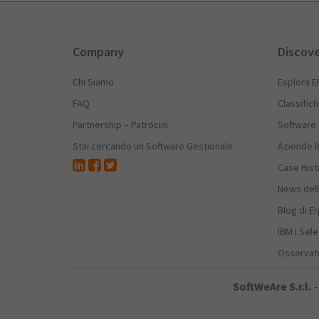
Company
Discov
Chi Siamo
Esplora E
FAQ
Classific
Partnership – Patrocini
Software
Stai cercando un Software Gestionale
Aziende I
Case Hist
News dell
Blog di E
IBM i Sele
Osservato
SoftWeAre S.r.l.
-