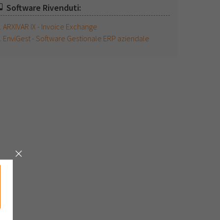
Software Rivenduti:
ARXIVAR IX - Invoice Exchange
EnviGest - Software Gestionale ERP aziendale