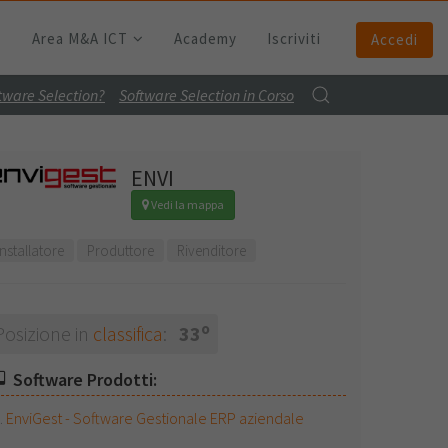
Area M&A ICT
Academy
Iscriviti
Accedi
ftware Selection?
Software Selection in Corso
ENVI
Vedi la mappa
Installatore
Produttore
Rivenditore
o
Posizione in
classifica
:
33
Software Prodotti:
EnviGest - Software Gestionale ERP aziendale