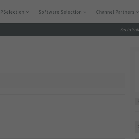
RPSelection
Software Selection
Channel Partners
Sei in So