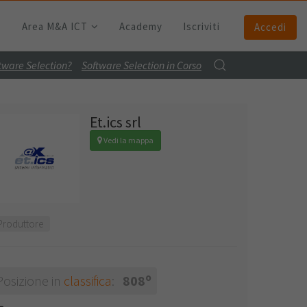
Area M&A ICT
Academy
Iscriviti
Accedi
ftware Selection?
Software Selection in Corso
Et.ics srl
Vedi la mappa
Produttore
o
Posizione in
classifica
:
808