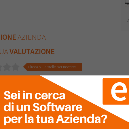
ZIONE
AZIENDA
TUA
VALUTAZIONE
Clicca sulle stelle per inserire!
Ultima Recensione
0
Nessuna recensione è stata ancora inserita.
0