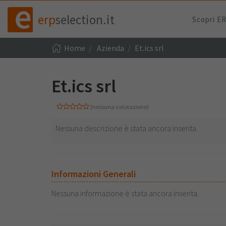
erp
selection.it
Scopri E
Home
Azienda
Et.ics srl
Et.ics srl
(nessuna valutazione)
Nessuna descrizione è stata ancora inserita.
Informazioni Generali
Nessuna informazione è stata ancora inserita.