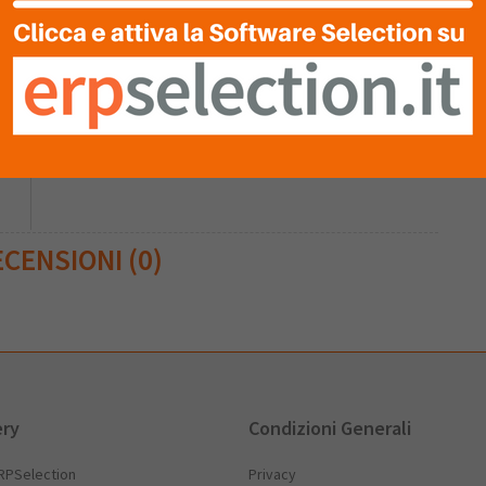
CENSIONI (0)
ery
Condizioni Generali
RPSelection
Privacy