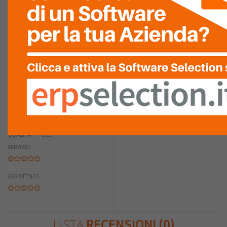
RIASSUNTO PUNTEGGIO
COMPETENZA
TECNICA
RAPIDITÀ
D'INSTALLAZIONE
QUALITÀ DEL
SERVIZIO
ASSISTENZA
LISTA
RECENSIONI (0)