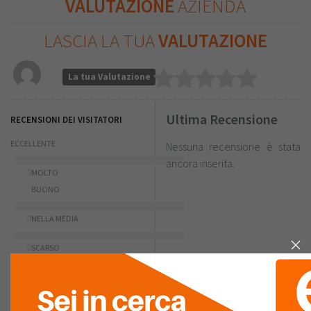
VALUTAZIONE
AZIENDA
LASCIA LA TUA
VALUTAZIONE
La tua Valutazione
Ultima Recensione
RECENSIONI DEI VISITATORI
ECCELLENTE
Nessuna recensione è stata
ancora inserita.
0
MOLTO
BUONO
0
NELLA MEDIA
0
SCARSO
0
PESSIMO
0