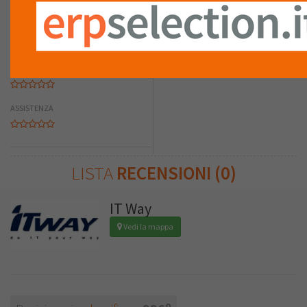
D'INSTALLAZIONE
QUALITÀ DEL
SERVIZIO
ASSISTENZA
LISTA
RECENSIONI (0)
IT Way
Vedi la mappa
o