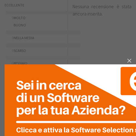
ECCELLENTE
Nessuna recensione è stata
ancora inserita.
0
MOLTO
BUONO
0
NELLA MEDIA
0
SCARSO
0
PESSIMO
0
RIASSUNTO PUNTEGGIO
COMPETENZA
TECNICA
RAPIDITÀ