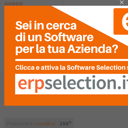
QUALITÀ DEL
SERVIZIO
ASSISTENZA
LISTA
RECENSIONI (0)
Linea Ufficio Srl
Vedi la mappa
Consulente
Installatore
Rivenditore
o
Posizione in
classifica
:
286