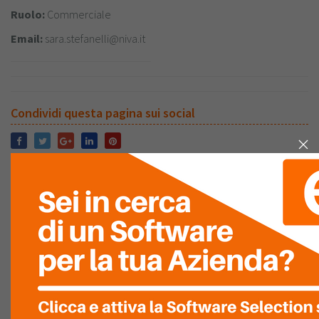
Ruolo:
Commerciale
Email:
sara.stefanelli@niva.it
Condividi questa pagina sui social
VALUTAZIONE
AZIENDA
LASCIA LA TUA
VALUTAZIONE
La tua Valutazione
Ultima Recensione
RECENSIONI DEI VISITATORI