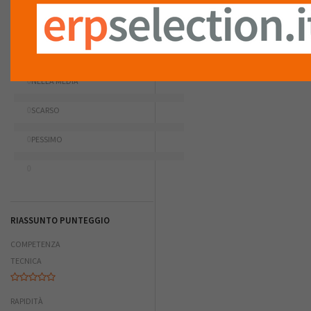
ECCELLENTE
Nessuna recensione è stata
ancora inserita.
0
MOLTO
BUONO
0
NELLA MEDIA
0
SCARSO
0
PESSIMO
0
RIASSUNTO PUNTEGGIO
COMPETENZA
TECNICA
RAPIDITÀ