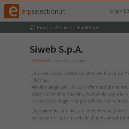
erp
selection.it
Scopri E
Home
Azienda
Siweb S.p.A.
Siweb S.p.A.
(nessuna valutazione)
La Siweb S.p.A., opera da oltre venti anni sul m
informativi.
Alla fine degli anni '90, con l'affermarsi di intern
sistemi altamente innovativi, ha ritenuto opportuno 
le nuove tecnologie in un periodo dove ancora non 
L'investimento, si è rivelato fondamentale poiché
hanno permesso la fruibilità degli applicativi, in mo