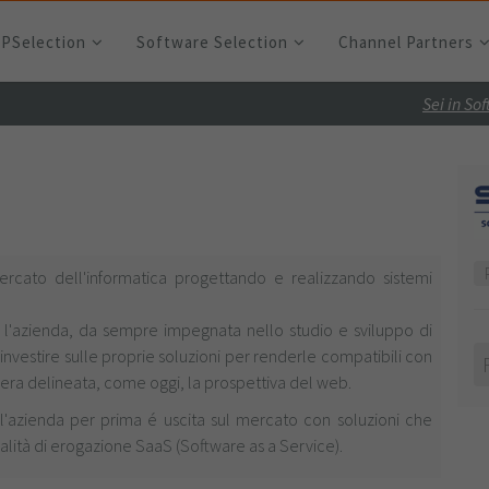
RPSelection
Software Selection
Channel Partners
Sei in So
ercato dell'informatica progettando e realizzando sistemi
et, l'azienda, da sempre impegnata nello studio e sviluppo di
investire sulle proprie soluzioni per renderle compatibili con
era delineata, come oggi, la prospettiva del web.
 l'azienda per prima é uscita sul mercato con soluzioni che
dalità di erogazione SaaS (Software as a Service).