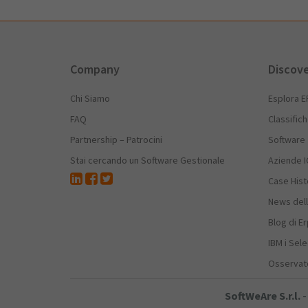
Company
Discov
Chi Siamo
Esplora E
FAQ
Classific
Partnership – Patrocini
Software
Stai cercando un Software Gestionale
Aziende I
Case Hist
News dell
Blog di E
IBM i Sele
Osservato
SoftWeAre S.r.l.
-