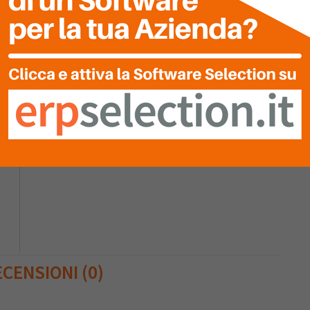
0
Nessuna recensione è stata ancora inserita.
0
CENSIONI (0)