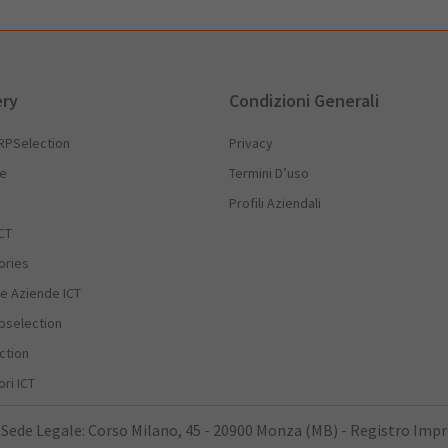
ery
Condizioni Generali
RPSelection
Privacy
he
Termini D’uso
Profili Aziendali
CT
ories
e Aziende ICT
rpselection
ction
ri ICT
 Sede Legale: Corso Milano, 45 - 20900 Monza (MB) - Registro Imp