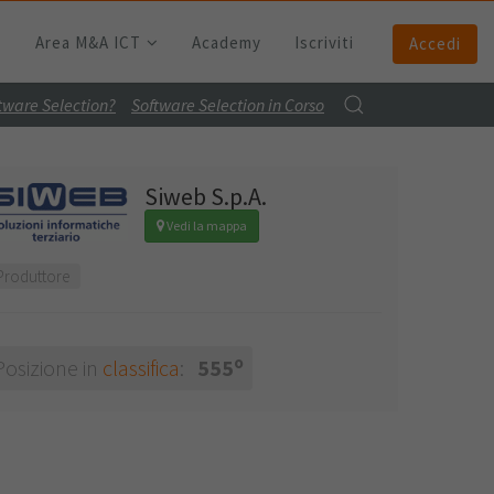
Area M&A ICT
Academy
Iscriviti
Accedi
ftware Selection?
Software Selection in Corso
Siweb S.p.A.
Vedi la mappa
Produttore
o
Posizione in
classifica
:
555