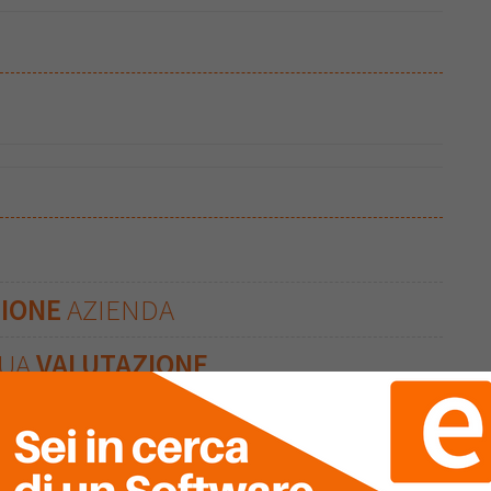
ZIONE
AZIENDA
TUA
VALUTAZIONE
Clicca sulle stelle per inserire!
Ultima Recensione