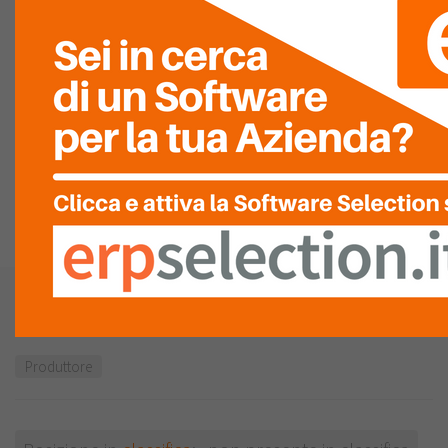
D'INSTALLAZIONE
QUALITÀ DEL
SERVIZIO
ASSISTENZA
LISTA
RECENSIONI (0)
SVG snc
Vedi la mappa
Produttore