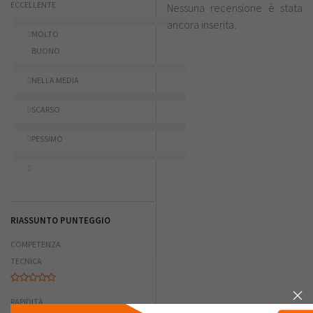
ECCELLENTE
Nessuna recensione è stata
ancora inserita.
0
MOLTO
BUONO
0
NELLA MEDIA
0
SCARSO
0
PESSIMO
0
RIASSUNTO PUNTEGGIO
COMPETENZA
TECNICA
RAPIDITÀ