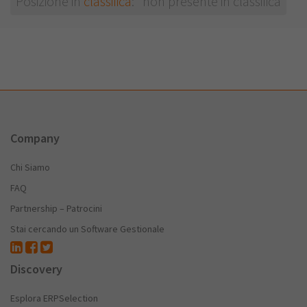
Posizione in
classifica
: non presente in classifica
Company
Chi Siamo
FAQ
Partnership – Patrocini
Stai cercando un Software Gestionale
Discovery
Esplora ERPSelection