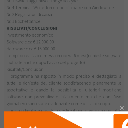
Nr. 1 Switch aggiuntivo in negozio Zyxel
Nr. 4 Terminali Wifi lettori di codici a barre con Windows ce
Nr. 2 Registratori di cassa
Nr. 1 Etichettatrice
RISULTATI/CONCLUSIONI
Investimento economico
Software c.ca € 12.000,00
Hardware c.ca € 15.000,00
Tempi di realizzo e messa in opera 6 mesi (richieste software
inoltrate anche dopo l’avvio del progetto)
Risultati/Conclusioni
Il programma ha risposto in modo preciso e dettagliato a
tutte le richieste del cliente soddisfacendo pienamente le
aspettative e dando la possibilità di ulteriori modifiche
software non preventivate inizialmente ma che con l’uso
giornaliero sono state evidenziate come utili allo scopo.
Il nostro cliente e riuscito a gestire il punto vendita con tutte
le richieste iniziali.
La maschera della vendita da banco e i moduli sono