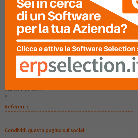
parametrizzabili per qualsiasi tipologia di vendita da banco,
scopri come possiamo aiutarti nella tua impresa, chiamaci
saremo a tua disposizione per valutare la soluzione migliore
alle tue esigenze clicca sul link
https://www.amministrasrl.com/contatti/
Informazioni Generali
Cliente
Amministra s.r.l.
Numero Dipendenti
6
Referente
Condividi questa pagina sui social