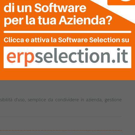
Sito Internet
https://www.biosmanagement.com/
 nel campo della Direzione e Organizzazione Aziendale e di
atta di un’azienda dinamica che opera in diversi settori quali
 E’ composta da più di 100 dipendenti suddivisi in varie sedi ed
ommesse l’anno.
ponibilità presso clienti e sedi; rendicontazione attività svolte;
pianifica della formazione; monitoraggio stato avanzamento
 giornaliere; creazione di un unico archivio digitale condiviso
ssibilità d'uso, semplice da condividere in azienda, gestione