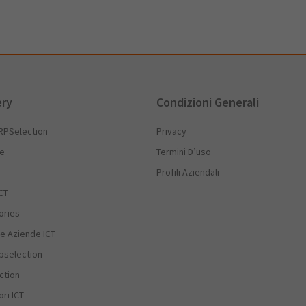
ery
Condizioni Generali
RPSelection
Privacy
he
Termini D’uso
Profili Aziendali
CT
ories
e Aziende ICT
rpselection
ction
ri ICT