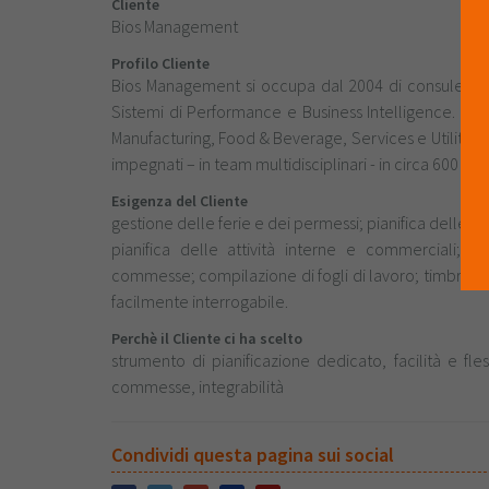
Cliente
Bios Management
Profilo Cliente
Bios Management si occupa dal 2004 di consulenza
Sistemi di Performance e Business Intelligence. Si tr
Manufacturing, Food & Beverage, Services e Utilities.
impegnati – in team multidisciplinari - in circa 600 c
Esigenza del Cliente
gestione delle ferie e dei permessi; pianifica delle dis
pianifica delle attività interne e commerciali; 
commesse; compilazione di fogli di lavoro; timbrature
facilmente interrogabile.
Perchè il Cliente ci ha scelto
strumento di pianificazione dedicato, facilità e fle
commesse, integrabilità
Condividi questa pagina sui social