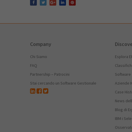
Company
Discov
Chi Siamo
Esplora E
FAQ
Classific
Partnership – Patrocini
Software
Stai cercando un Software Gestionale
Aziende I
Case Hist
News dell
Blog di E
IBM i Sele
Osservato