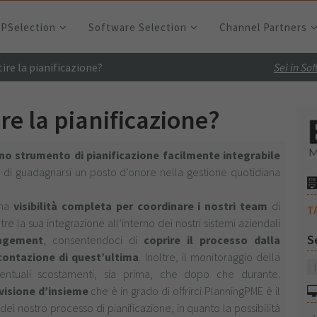
RPSelection
Software Selection
Channel Partners
ire la pianificazione?
Sei in So
re la pianificazione?
no strumento di pianificazione facilmente integrabile
ado di guadagnarsi un posto d’onore nella gestione quotidiana
una
visibilità completa per coordinare i nostri team
di
T
re la sua integrazione all’interno dei nostri sistemi aziendali
S
nagement
, consentendoci di
coprire il processo dalla
ontazione di quest’ultima
. Inoltre, il monitoraggio della
entuali scostamenti, sia prima, che dopo che durante.
visione d’insieme
che è in grado di offrirci PlanningPME è il
del nostro processo di pianificazione, in quanto la possibilità