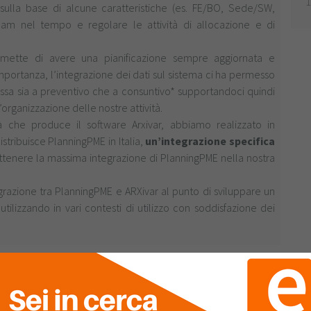
 sulla base di alcune caratteristiche (es. FE/BO, Sede/SW,
team nel tempo e regolare le attività di allocazione e di
ermette di avere una pianificazione sempre aggiornata e
importanza, l’integrazione dei dati sul sistema ci ha permesso
ssa sia a preventivo che a consuntivo* supportandoci quindi
organizzazione delle nostre attività.
 che produce il software Arxivar, abbiamo realizzato in
stribuisce PlanningPME in Italia,
un’integrazione specifica
ottenere la massima integrazione di PlanningPME nella nostra
grazione tra PlanningPME e ARXivar al punto di sviluppare un
ilizzando in vari contesti di utilizzo con soddisfazione dei