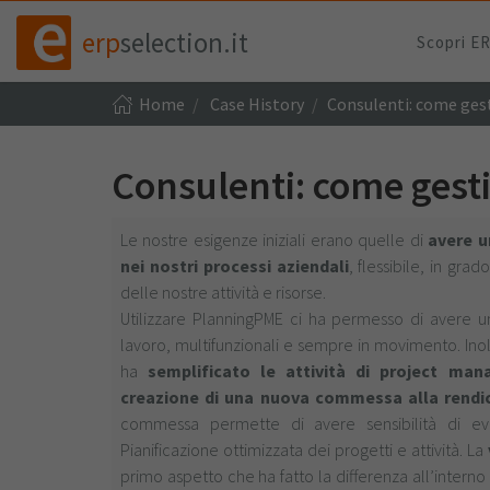
erp
selection.it
Scopri E
Home
Case History
Consulenti: come gest
Consulenti: come gesti
Le nostre esigenze iniziali erano quelle di
avere u
nei nostri processi aziendali
, flessibile, in gr
delle nostre attività e risorse.
Utilizzare PlanningPME ci ha permesso di avere 
lavoro, multifunzionali e sempre in movimento. Inolt
ha
semplificato le attività di project ma
creazione di una nuova commessa alla rendic
commessa permette di avere sensibilità di ev
Pianificazione ottimizzata dei progetti e attività. La
primo aspetto che ha fatto la differenza all’interno 