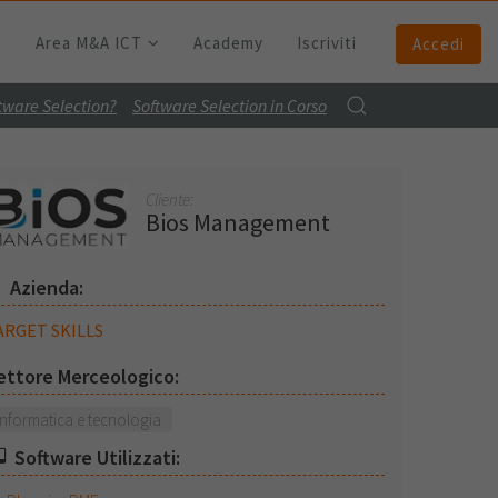
Area M&A ICT
Academy
Iscriviti
Accedi
ftware Selection?
Software Selection in Corso
Cliente:
Bios Management
Azienda:
ARGET SKILLS
ettore Merceologico:
Informatica e tecnologia
Software Utilizzati: