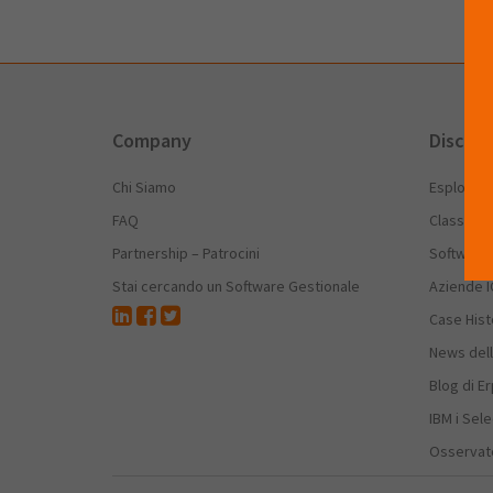
Company
Discov
Chi Siamo
Esplora E
FAQ
Classific
Partnership – Patrocini
Software
Stai cercando un Software Gestionale
Aziende I
Case Hist
News dell
Blog di E
IBM i Sele
Osservato