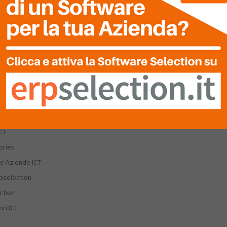
ery
Condizioni Generali
RPSelection
Privacy
he
Termini D’uso
Profili Aziendali
CT
ories
e Aziende ICT
rpselection
ction
ri ICT