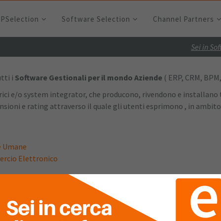
RPSelection
Software Selection
Channel Partners
Sei in So
tti i
Software Gestionali per il mondo Aziende
( ERP, CRM, BPM, 
rici e/o system integrator, che producono, rivendono e installano t
nsioni e rating attraverso il quale gli utenti esprimono , in ambito
se Umane
ercio Elettronico