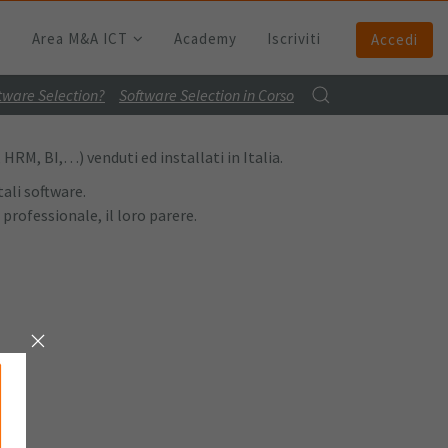
Area M&A ICT
Academy
Iscriviti
Accedi
ftware Selection?
Software Selection in Corso
HRM, BI,…) venduti ed installati in Italia.
ali software.
 professionale, il loro parere.