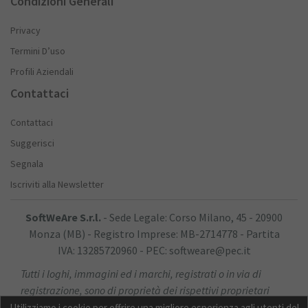
Condizioni Generali
Privacy
Termini D’uso
Profili Aziendali
Contattaci
Contattaci
Suggerisci
Segnala
Iscriviti alla Newsletter
SoftWeAre S.r.l.
- Sede Legale: Corso Milano, 45 - 20900
Monza (MB) - Registro Imprese: MB-2714778 - Partita
IVA: 13285720960 - PEC: softweare@pec.it
Tutti i loghi, immagini ed i marchi, registrati o in via di
registrazione, sono di proprietà dei rispettivi proprietari
Utilizziamo i cookie per offrire una migliore esperienza agli utenti del