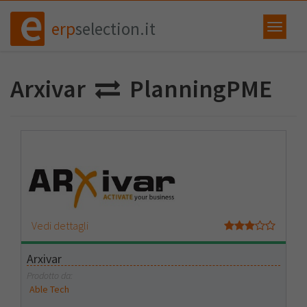
erp
selection.it
Arxivar
PlanningPME
Vedi dettagli
Arxivar
Prodotto da:
Able Tech