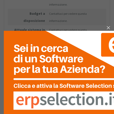
informazione.
Budget a
Contattaci per vedere questa
disposizione
informazione.
Attuale sistema in
Contattaci per vedere questa
dotazione
informazione.
Numero di
Contattaci per vedere questa
dipendenti
informazione.
Fatturato
Contattaci per vedere questa
informazione.
CONTATTO
Nome e cognome
Contattaci per vedere questa
informazione.
Azienda
Contattaci per vedere questa