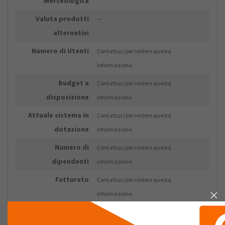
Merceologica
Valuta prodotti
--
alternativi
Numero di Utenti
Contattaci per vedere questa
informazione.
Budget a
Contattaci per vedere questa
disposizione
informazione.
Attuale sistema in
Contattaci per vedere questa
dotazione
informazione.
Numero di
Contattaci per vedere questa
dipendenti
informazione.
Fatturato
Contattaci per vedere questa
informazione.
CONTATTO