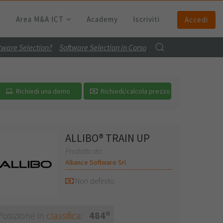
Area M&A ICT
Academy
Iscriviti
Accedi
ftware Selection?
Software Selection in Corso
Richiedi una demo
Richiedi/calcola prezzo
ALLIBO® TRAIN UP
Prodotto da:
Alliance Software Srl
Non definito
o
Posizione in
classifica
:
484