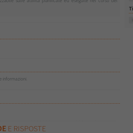
abile sulle attività pianificate ed eseguite nel corso del
T
e informazioni.
DE
E RISPOSTE