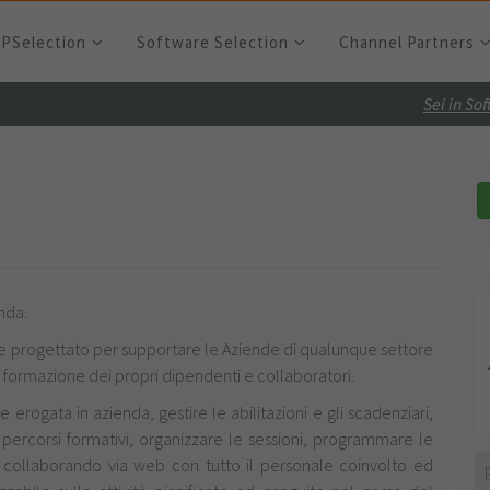
RPSelection
Software Selection
Channel Partners
Sei in So
enda.
e progettato per supportare le Aziende di qualunque settore
 formazione dei propri dipendenti e collaboratori.
 erogata in azienda, gestire le abilitazioni e gli scadenziari,
e i percorsi formativi, organizzare le sessioni, programmare le
i, collaborando via web con tutto il personale coinvolto ed