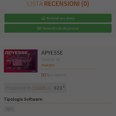
LISTA
RECENSIONI (0)
Richiedi una demo
Richiedi/calcola prezzo
APYESSE
Prodotto da:
PANEIDO
Non definito
o
Posizione in
classifica
:
623
Tipologia Software:
APS