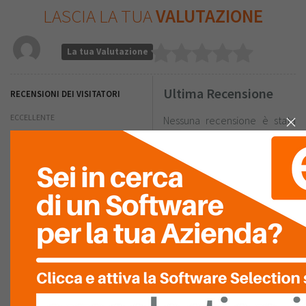
LASCIA LA TUA
VALUTAZIONE
La tua Valutazione
Ultima Recensione
RECENSIONI DEI VISITATORI
ECCELLENTE
Nessuna recensione è stata
ancora inserita.
0
MOLTO
BUONO
0
NELLA MEDIA
0
SCARSO
0
PESSIMO
0