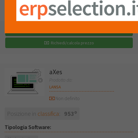
LISTA
RECENSIONI (0)
Richiedi una demo
Richiedi/calcola prezzo
aXes
Prodotto da:
LANSA
Non definito
o
Posizione in
classifica
:
953
Tipologia Software: