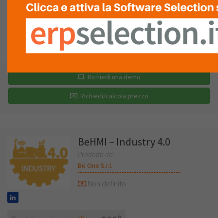
LISTA
RECENSIONI (0)
Richiedi una demo
Richiedi/calcola prezzo
BeHMI – Industry 4.0
Prodotto da:
Be One S.r.l.
Non definito
o