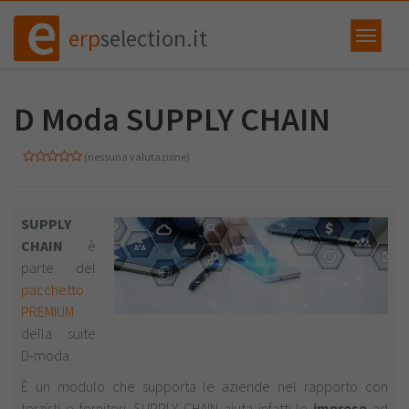
erp
selection.it
D Moda SUPPLY CHAIN
(nessuna valutazione)
SUPPLY
CHAIN
è
parte del
pacchetto
PREMIUM
della suite
D-moda.
È un modulo che supporta le aziende nel rapporto con
terzisti e fornitori. SUPPLY CHAIN aiuta infatti le
imprese
ad