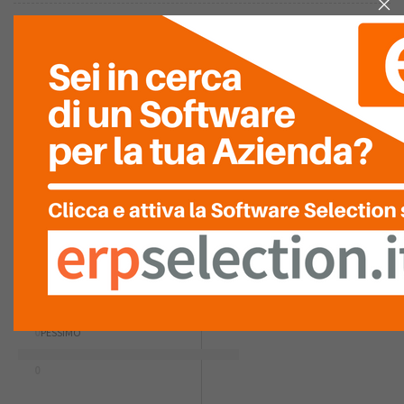
LASCIA LA TUA
VALUTAZIONE
La tua Valutazione
Ultima Recensione
RECENSIONI DEI VISITATORI
ECCELLENTE
Nessuna recensione è stata
ancora inserita.
0
MOLTO
BUONO
0
NELLA MEDIA
0
SCARSO
0
PESSIMO
0