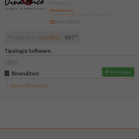
Prodotto da:
Dinamico snc
Non definito
o
Posizione in
classifica
:
887
Tipologia Software:
ERP
Vedi la mappa
Rivenditori:
Abaco Informatica