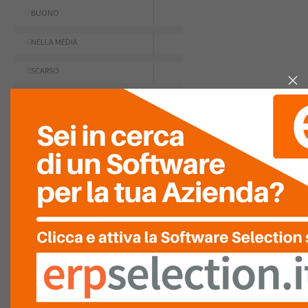
BUONO
0
NELLA MEDIA
0
SCARSO
0
PESSIMO
0
RIASSUNTO PUNTEGGIO
FACILITÀ D'USO
GRAFICA
COMPLETEZZA