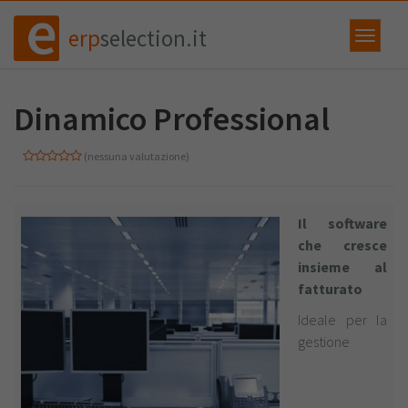
erp
selection.it
Dinamico Professional
(nessuna valutazione)
Il software
che cresce
insieme al
fatturato
Ideale per la
gestione