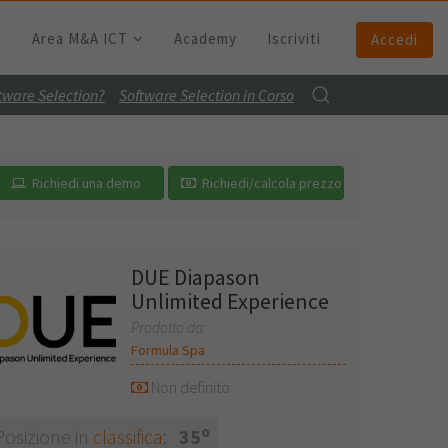
Area M&A ICT
Academy
Iscriviti
Accedi
ftware Selection?
Software Selection in Corso
Richiedi una demo
Richiedi/calcola prezzo
DUE Diapason
Unlimited Experience
Prodotto da:
Formula Spa
Non definito
o
Posizione in
classifica
:
35