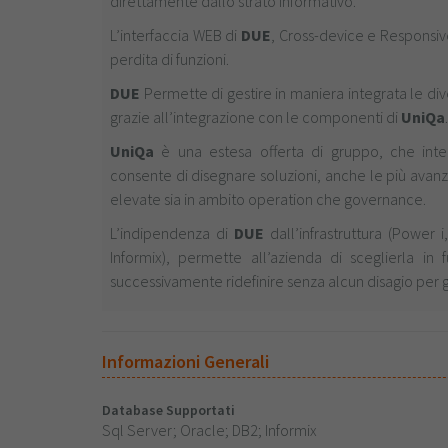
direttamente dallo strato informativo.
L’interfaccia WEB di
DUE
, Cross-device e Responsiv
perdita di funzioni.
DUE
Permette di gestire in maniera integrata le div
grazie all’integrazione con le componenti di
UniQa
.
UniQa
è una estesa offerta di gruppo, che inte
consente di disegnare soluzioni, anche le più avan
elevate sia in ambito operation che governance.
L’indipendenza di
DUE
dall’infrastruttura (Power 
Informix), permette all’azienda di sceglierla in
successivamente ridefinire senza alcun disagio per gl
Informazioni Generali
Database Supportati
Sql Server; Oracle; DB2; Informix