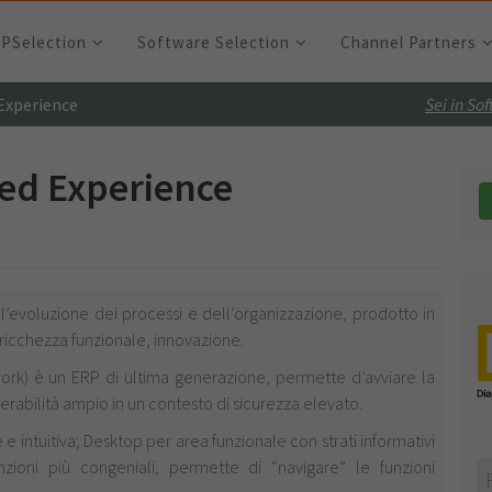
RPSelection
Software Selection
Channel Partners
Experience
Sei in So
ed Experience
’evoluzione dei processi e dell’organizzazione, prodotto in
, ricchezza funzionale, innovazione.
rk) è un ERP di ultima generazione, permette d’avviare la
erabilità ampio in un contesto di sicurezza elevato.
 intuitiva; Desktop per area funzionale con strati informativi
unzioni più congeniali, permette di “navigare” le funzioni