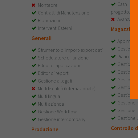
Cas
Monteore
progetto/c
Contratti di Manutenzione
Avanzame
Riparazioni
Interventi Esterni
Magazzino e
Generali
App mobi
Gestione 
Strumento di import-export dati
Piani di s
Schedulatore di funzione
Gestione p
Editor di applicazioni
Gestione p
Editor di report
Gestione 
Gestione allegati
Gestione 
Multi fiscalità (Internazionale)
Gestione m
Multi lingua
Gestione 
Multi azienda
Gestione 
Gestione Work flow
Gestione L
Gestione intercompany
Controllo d
Produzione