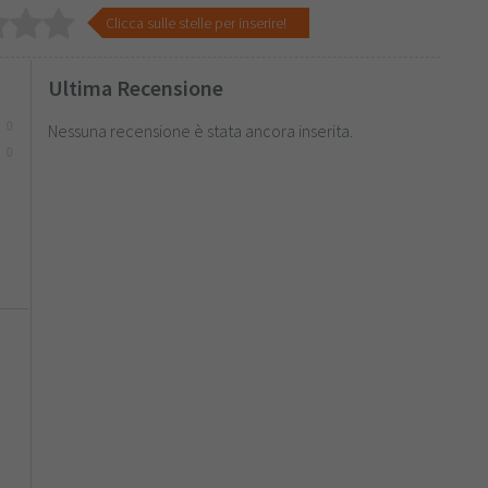
Clicca sulle stelle per inserire!
Ultima Recensione
0
Nessuna recensione è stata ancora inserita.
0