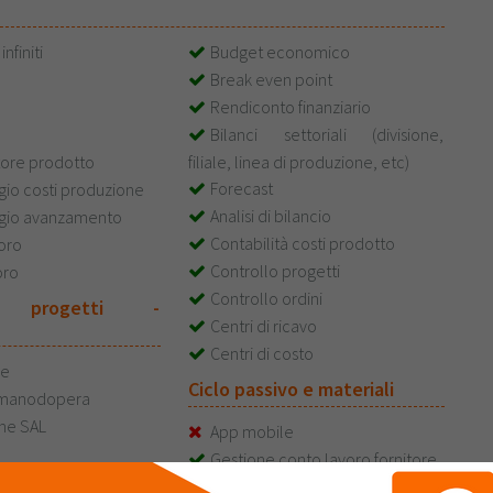
infiniti
Budget economico
Break even point
Rendiconto finanziario
Bilanci settoriali (divisione,
tore prodotto
filiale, linea di produzione, etc)
Forecast
gio costi produzione
Analisi di bilancio
gio avanzamento
Contabilità costi prodotto
voro
Controllo progetti
oro
Controllo ordini
e progetti -
Centri di ricavo
Centri di costo
le
Ciclo passivo e materiali
 manodopera
one SAL
App mobile
Gestione conto lavoro fornitore
onsuntivo
Portale web fornitori