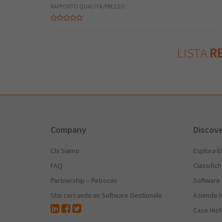
RAPPORTO QUALITÀ/PREZZO
LISTA
RE
Company
Discov
Chi Siamo
Esplora E
FAQ
Classific
Partnership – Patrocini
Software
Stai cercando un Software Gestionale
Aziende I
Case Hist