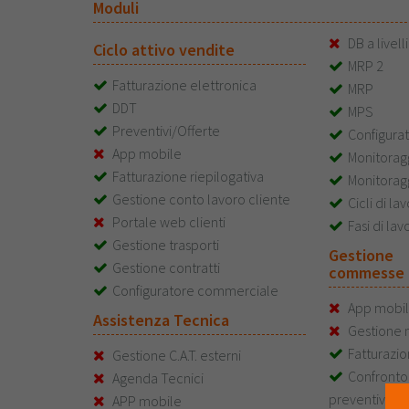
Moduli
DB a livelli 
Ciclo attivo vendite
MRP 2
Fatturazione elettronica
MRP
DDT
MPS
Preventivi/Offerte
Configura
App mobile
Monitorag
Fatturazione riepilogativa
Monitorag
Gestione conto lavoro cliente
Cicli di la
Portale web clienti
Fasi di lav
Gestione trasporti
Gestion
Gestione contratti
commesse
Configuratore commerciale
App mobi
Assistenza Tecnica
Gestione
Fatturazi
Gestione C.A.T. esterni
Confronto
Agenda Tecnici
preventivo/c
APP mobile