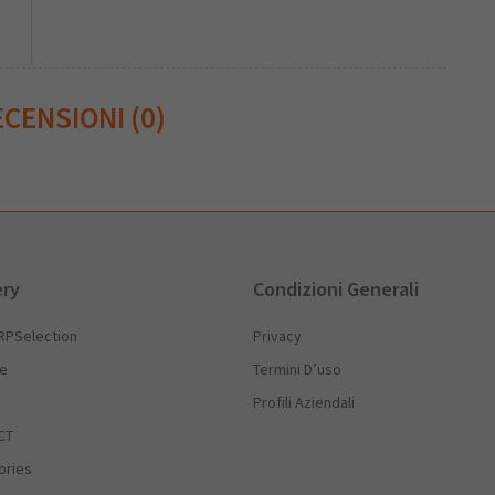
CENSIONI (0)
ery
Condizioni Generali
RPSelection
Privacy
he
Termini D’uso
Profili Aziendali
CT
ories