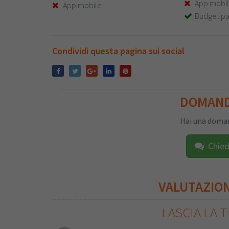
App mobi
App mobile
Budget pa
Condividi questa pagina sui social
DOMAN
Hai una doman
Chied
VALUTAZIO
LASCIA LA 