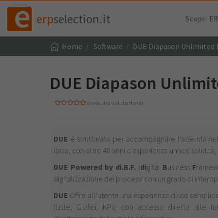
erp
selection.it
Scopri E
Home
Software
DUE Diapason Unlimited 
DUE Diapason Unlimit
(nessuna valutazione)
DUE
è strutturato per accompagnare l’azienda nell
Italia, con oltre 40 anni d’esperienza unisce solidità
DUE Powered by di.B.F.
(
di
gital
B
usiness
F
ramewo
digitalizzazione dei processi con un grado di interop
DUE
Offre all’utente una esperienza d’uso semplice e
(Liste, Grafici, KPI), con accesso diretto alle f