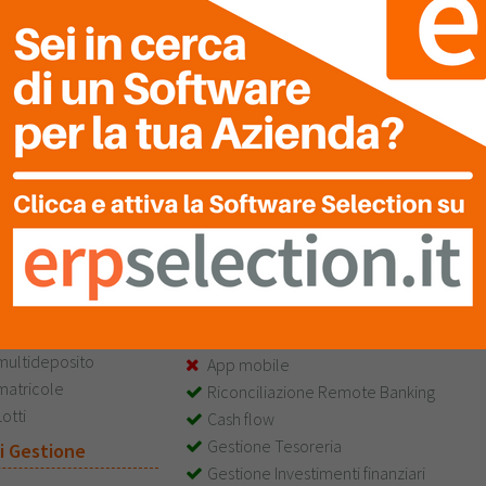
h flow di
Controllo qualità
ommessa
Controllo fatture fornitori
nto commessa
Contabilità e Finanza
 logistica
App mobile
le
Bilancio consolidato
ubicazioni
Gestione Banche
pedizione
Gestione cespiti
acking list
Contabilità Clienti
icking list
Contabilità Fornitori
stock
Piano dei conti livelli infiniti
scorte
Gestione Tesoreria
ultipla unità di misura
multideposito
App mobile
matricole
Riconciliazione Remote Banking
otti
Cash flow
Gestione Tesoreria
i Gestione
Gestione Investimenti finanziari