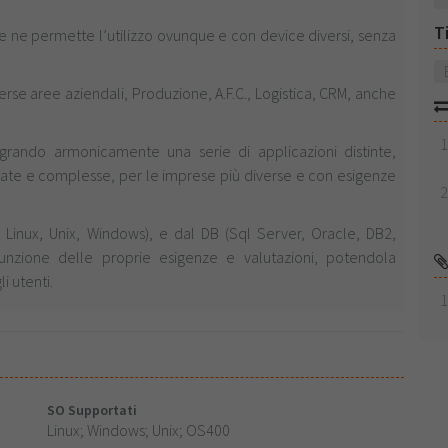
T
e ne permette l’utilizzo ovunque e con device diversi, senza
erse aree aziendali, Produzione, A.F.C., Logistica, CRM, anche
grando armonicamente una serie di applicazioni distinte,
zate e complesse, per le imprese più diverse e con esigenze
i, Linux, Unix, Windows), e dal DB (Sql Server, Oracle, DB2,
 funzione delle proprie esigenze e valutazioni, potendola
i utenti.
SO Supportati
Linux; Windows; Unix; OS400