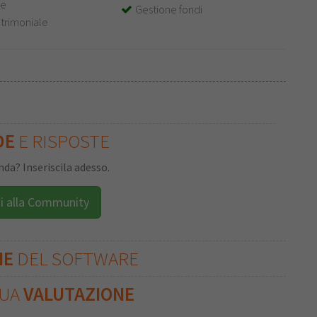
le
Gestione fondi
trimoniale
DE
E RISPOSTE
da? Inseriscila adesso.
i alla Community
NE
DEL SOFTWARE
TUA
VALUTAZIONE