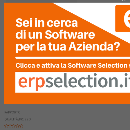
0
RIASSUNTO PUNTEGGIO
FACILITÀ D'USO
GRAFICA
COMPLETEZZA
FACILITÀ DI
INTEGRAZIONE
RAPPORTO
QUALITÀ/PREZZO