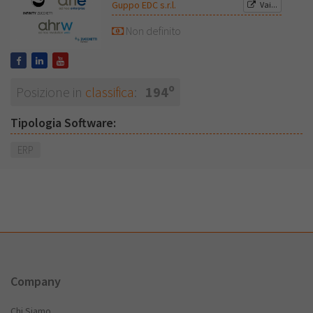
Guppo EDC s.r.l.
Vai...
Non definito
o
Posizione in
classifica
:
194
Tipologia Software:
ERP
Company
Chi Siamo