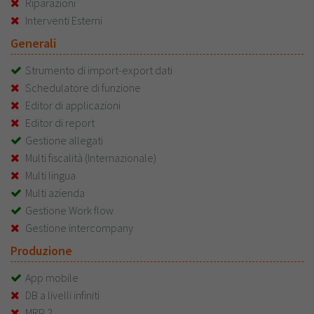
Riparazioni
Interventi Esterni
Generali
Strumento di import-export dati
Schedulatore di funzione
Editor di applicazioni
Editor di report
Gestione allegati
Multi fiscalità (Internazionale)
Multi lingua
Multi azienda
Gestione Work flow
Gestione intercompany
Produzione
App mobile
DB a livelli infiniti
MRP 2