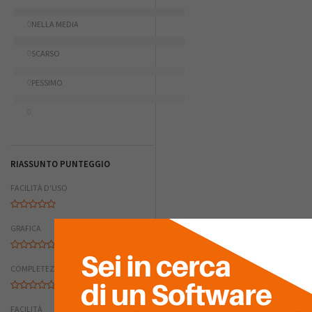
0
NELLA MEDIA
0
SCARSO
0
PESSIMO
0
RIASSUNTO PUNTEGGIO
FACILITÀ D'USO
GRAFICA
COMPLETEZZA
FACILITÀ DI