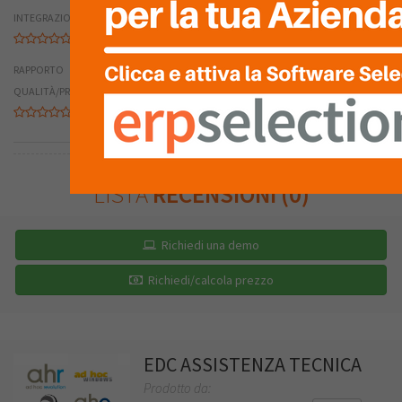
INTEGRAZIONE
RAPPORTO
QUALITÀ/PREZZO
LISTA
RECENSIONI (0)
Richiedi una demo
Richiedi/calcola prezzo
EDC ASSISTENZA TECNICA
Prodotto da: