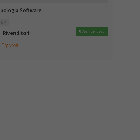
ipologia Software:
ERP
Vedi la mappa
Rivenditori:
Ergosoft