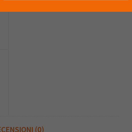
0
Nessuna recensione è stata ancora inserita.
0
CENSIONI (0)