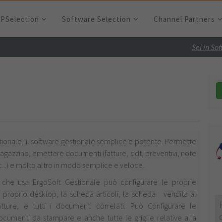
RPSelection
Software Selection
Channel Partners
Sei in So
tionale, il software gestionale semplice e potente. Permette
 magazzino, emettere documenti (fatture, ddt, preventivi, note
c...) e molto altro in modo semplice e veloce.
 che usa ErgoSoft Gestionale può configurare le proprie
l proprio desktop, la scheda articoli, la scheda vendita al
tture, e tutti i documenti correlati. Può Configurare le
documenti da stampare e anche tutte le griglie relative alla