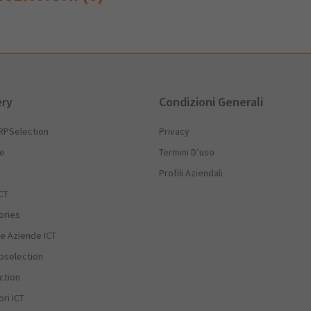
ery
Condizioni Generali
RPSelection
Privacy
he
Termini D’uso
Profili Aziendali
CT
ories
e Aziende ICT
rpselection
ction
ri ICT