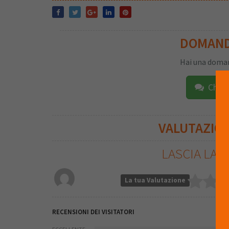
DOMAN
Hai una doman
Chied
VALUTAZIO
LASCIA LA 
La tua Valutazione
RECENSIONI DEI VISITATORI