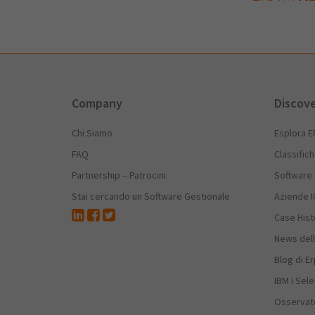
Company
Discov
Chi Siamo
Esplora E
FAQ
Classific
Partnership – Patrocini
Software
Stai cercando un Software Gestionale
Aziende I
Case Hist
News dell
Blog di E
IBM i Sele
Osservato