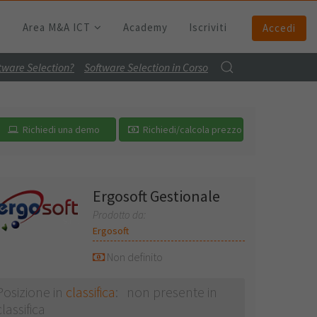
Area M&A ICT
Academy
Iscriviti
Accedi
ftware Selection?
Software Selection in Corso
Richiedi una demo
Richiedi/calcola prezzo
Ergosoft Gestionale
Prodotto da:
Ergosoft
Non definito
Posizione in
classifica
: non presente in
classifica