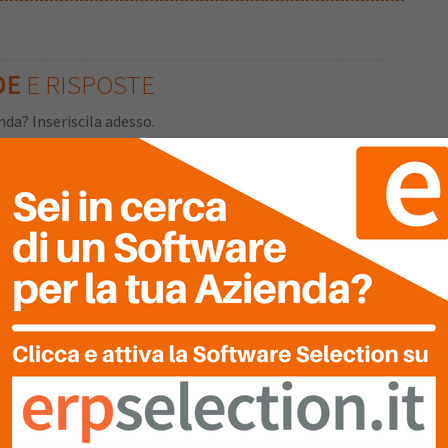
DE
E RISPOSTE
da? Inseriscila adesso.
i alla Community
NE
DEL SOFTWARE
TUA
VALUTAZIONE
Clicca sulle stelle per inserire!
Ultima Recensione