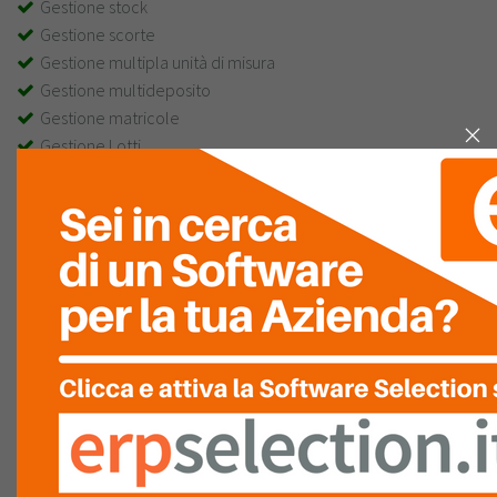
Gestione stock
Gestione scorte
Gestione multipla unità di misura
Gestione multideposito
Gestione matricole
Gestione Lotti
Controllo di Gestione
App mobile
Budget patrimoniale
Budget economico
Break even point
Rendiconto finanziario
Bilanci settoriali (divisione, filiale, linea di produzione, etc)
Forecast
Analisi di bilancio
Contabilità costi prodotto
Controllo progetti