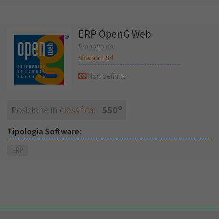
ERP OpenG Web
Prodotto da:
Sharport Srl
Non definito
o
Posizione in
classifica
:
550
Tipologia Software:
ERP