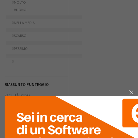
0
MOLTO
BUONO
0
NELLA MEDIA
0
SCARSO
0
PESSIMO
0
RIASSUNTO PUNTEGGIO
FACILITÀ D'USO
GRAFICA
COMPLETEZZA