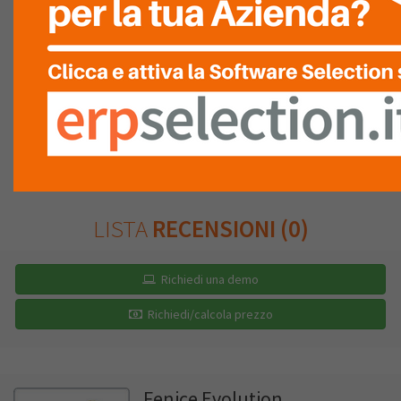
FACILITÀ DI
INTEGRAZIONE
RAPPORTO
QUALITÀ/PREZZO
LISTA
RECENSIONI (0)
Richiedi una demo
Richiedi/calcola prezzo
Fenice Evolution