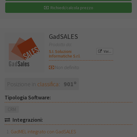
Richiedi/calcola prezzo
GadSALES
Prodotto da:
S.I. Soluzioni
Vai...
Informatiche S.r.l.
Non definito
o
Posizione in
classifica
:
901
Tipologia Software:
CRM
Integrazioni:
GadMEL integrato con GadSALES