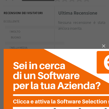
Ultima Recensione
RECENSIONI DEI VISITATORI
ECCELLENTE
Nessuna recensione è stata
ancora inserita.
0
MOLTO
BUONO
0
NELLA MEDIA
0
SCARSO
0
PESSIMO
0
RIASSUNTO PUNTEGGIO
FACILITÀ D'USO