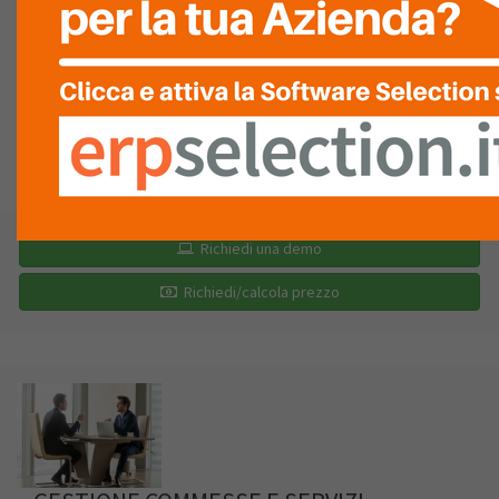
RAPPORTO
QUALITÀ/PREZZO
LISTA
RECENSIONI (0)
Richiedi una demo
Richiedi/calcola prezzo