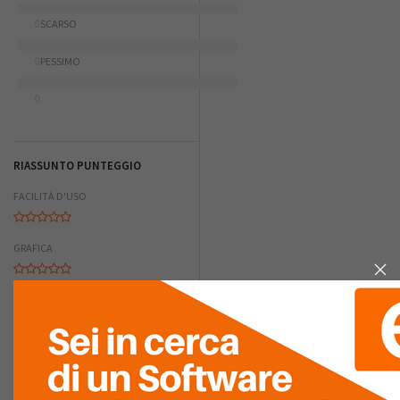
0
SCARSO
0
PESSIMO
0
RIASSUNTO PUNTEGGIO
FACILITÀ D'USO
GRAFICA
COMPLETEZZA
FACILITÀ DI
INTEGRAZIONE