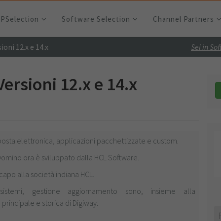
RPSelection
Software Selection
Channel Partners
ni 12.x e 14.x
Sei in So
rsioni 12.x e 14.x
posta elettronica, applicazioni pacchettizzate e custom.
Domino ora è sviluppato dalla HCL Software.
capo alla società indiana HCL.
sistemi, gestione aggiornamento sono, insieme alla
principale e storica di Digiway.