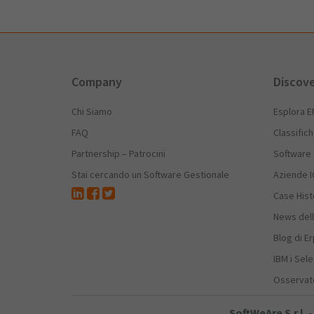
Company
Discov
Chi Siamo
Esplora E
FAQ
Classific
Partnership – Patrocini
Software
Stai cercando un Software Gestionale
Aziende I
Case Hist
News dell
Blog di E
IBM i Sele
Osservato
SoftWeAre S.r.l.
-