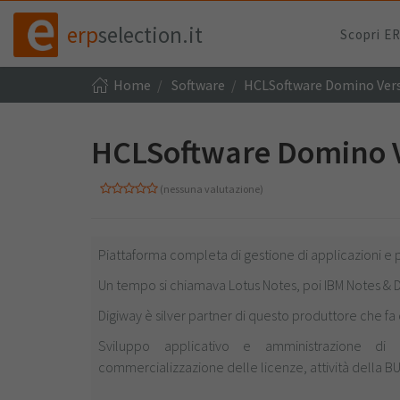
erp
selection.it
Scopri E
Home
Software
HCLSoftware Domino Versio
HCLSoftware Domino Ve
(nessuna valutazione)
Piattaforma completa di gestione di applicazioni e 
Un tempo si chiamava Lotus Notes, poi IBM Notes & 
Digiway è silver partner di questo produttore che fa 
Sviluppo applicativo e amministrazione di 
commercializzazione delle licenze, attività della BU 