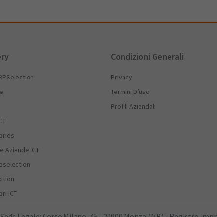
ery
Condizioni Generali
RPSelection
Privacy
he
Termini D’uso
Profili Aziendali
CT
ories
e Aziende ICT
rpselection
ction
ri ICT
 Sede Legale: Corso Milano, 45 - 20900 Monza (MB) - Registro Imp