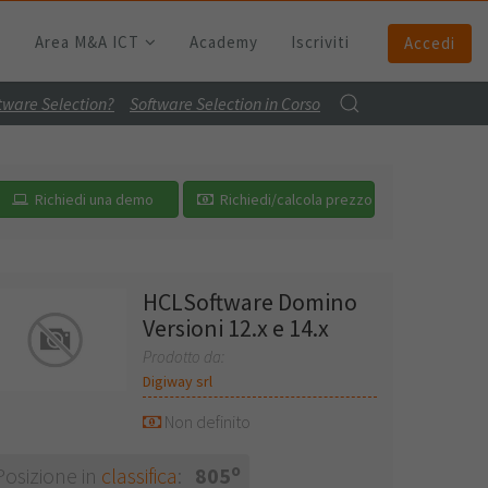
Area M&A ICT
Academy
Iscriviti
Accedi
ftware Selection?
Software Selection in Corso
Richiedi una demo
Richiedi/calcola prezzo
HCLSoftware Domino
Versioni 12.x e 14.x
Prodotto da:
Digiway srl
Non definito
o
Posizione in
classifica
:
805