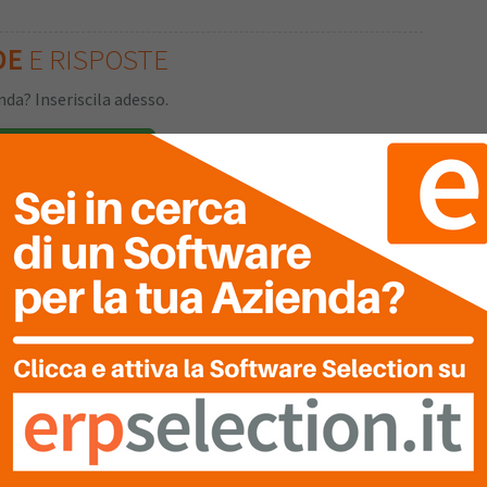
DE
E RISPOSTE
da? Inseriscila adesso.
i alla Community
NE
DEL SOFTWARE
TUA
VALUTAZIONE
Clicca sulle stelle per inserire!
Ultima Recensione
0
Nessuna recensione è stata ancora inserita.
0