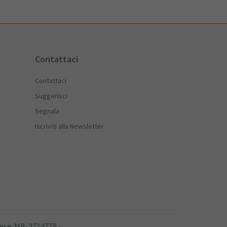
Contattaci
Contattaci
Suggerisci
Segnala
Iscriviti alla Newsletter
rese: MB-2714778 -