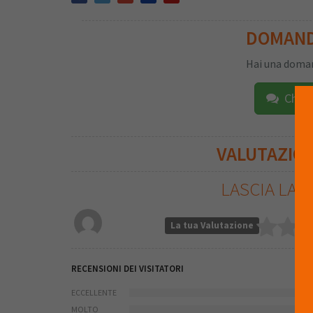
DOMAN
Hai una doman
Chied
VALUTAZIO
LASCIA LA 
La tua Valutazione
RECENSIONI DEI VISITATORI
ECCELLENTE
MOLTO