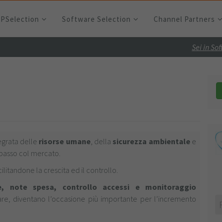
RPSelection
Software Selection
Channel Partners
Sei in So
egrata delle
risorse umane
, della
sicurezza ambientale
e
 passo col mercato.
ilitandone la crescita ed il controllo.
e, note spesa, controllo accessi e monitoraggio
are, diventano l’occasione più importante per l’incremento