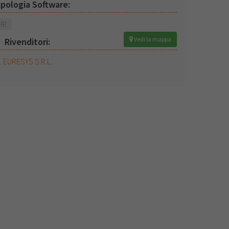
ipologia Software:
HR
Vedi la mappa
Rivenditori:
EURESYS S.R.L.