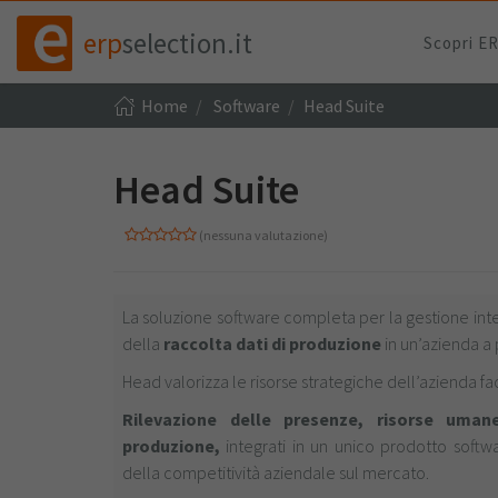
erp
selection.it
Scopri E
Home
Software
Head Suite
Head Suite
(nessuna valutazione)
La soluzione software completa per la gestione int
della
raccolta dati di produzione
in un’azienda a
Head valorizza le risorse strategiche dell’azienda fac
Rilevazione delle presenze, risorse uman
produzione,
integrati in un unico prodotto softw
della competitività aziendale sul mercato.