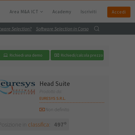
Area M&A ICT
Academy
Iscriviti
Accedi
ftware Selection?
Software Selection in Corso
Richiedi una demo
Richiedi/calcola prezzo
Head Suite
Prodotto da:
EURESYS S.R.L.
Non definito
o
Posizione in
classifica
:
497