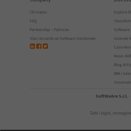
Chi Siamo
Esplora E
FAQ
Classific
Partnership – Patrocini
Software
Stai cercando un Software Gestionale
Aziende I
Case Hist
News dell
Blog di E
IBM i Sele
Osservato
SoftWeAre S.r.l.
-
Tutti i loghi, immagini