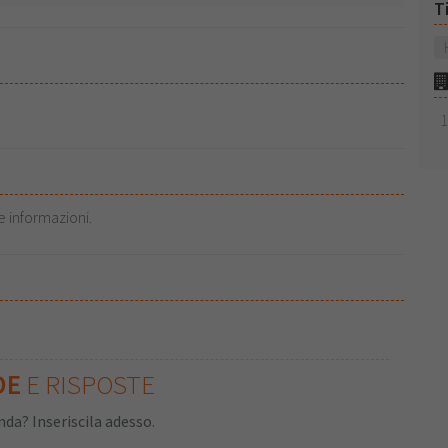
T
e informazioni.
DE
E RISPOSTE
da? Inseriscila adesso.