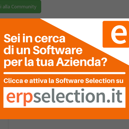
i alla Community
NE
DEL SOFTWARE
TUA
VALUTAZIONE
Clicca sulle stelle per inserire!
Ultima Recensione
0
Nessuna recensione è stata ancora inserita.
0