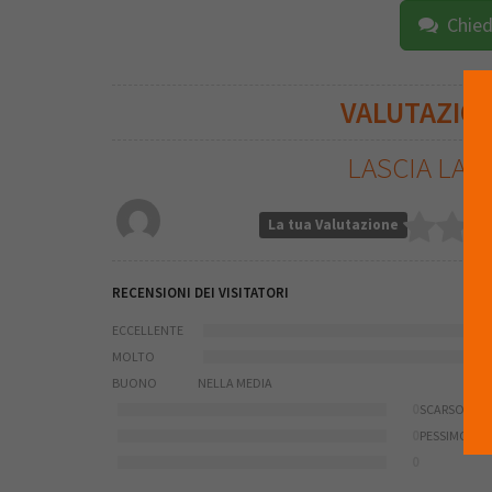
Chied
VALUTAZIO
LASCIA LA 
La tua Valutazione
RECENSIONI DEI VISITATORI
ECCELLENTE
MOLTO
BUONO
NELLA MEDIA
0
SCARSO
0
PESSIMO
0