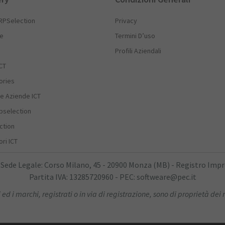
RPSelection
Privacy
he
Termini D’uso
Profili Aziendali
CT
ories
e Aziende ICT
rpselection
ction
ri ICT
 Sede Legale: Corso Milano, 45 - 20900 Monza (MB) - Registro Imp
Partita IVA: 13285720960 - PEC: softweare@pec.it
 ed i marchi, registrati o in via di registrazione, sono di proprietà dei r