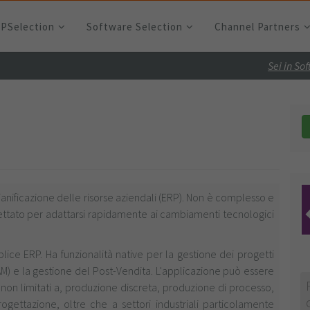
RPSelection
Software Selection
Channel Partners
Sei in So
pianificazione delle risorse aziendali (ERP). Non è complesso e
ogettato per adattarsi rapidamente ai cambiamenti tecnologici
plice ERP. Ha funzionalità native per la gestione dei progetti
EAM) e la gestione del Post-Vendita. L'applicazione può essere
 non limitati a, produzione discreta, produzione di processo,
gettazione, oltre che a settori industriali particolamente