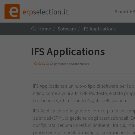
erp
selection.it
Scopri E
Home
Software
IFS Applications
IFS Applications
(nessuna valutazione)
IFS Applications è un nuovo tipo di software per la 
rigido come alcuni altri ERP. Piuttosto, è stato pr
e di business, ottimizzando l'agilità dell'azienda.
IFS Applications è in grado di fornire più di un sem
aziendali (EPM), la gestione degli asset aziendali (
configurata per una varietà di ambienti, tra cui, ma
produzione a modalità multipla, costruzione e pro