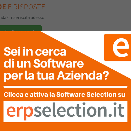
DE
E RISPOSTE
da? Inseriscila adesso.
i alla Community
NE
DEL SOFTWARE
TUA
VALUTAZIONE
Clicca sulle stelle per inserire!
Ultima Recensione
0
Nessuna recensione è stata ancora inserita.
0