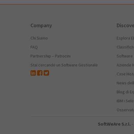
Company
Discov
Chi Siamo
Esplora E
FAQ
Classific
Partnership – Patrocini
Software
Stai cercando un Software Gestionale
Aziende I
Case Hist
News dell
Blog di E
IBM i Sele
Osservato
SoftWeAre S.r.l.
-