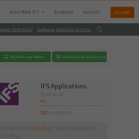
Area M&A ICT
Academy
Iscriviti
Accedi
ftware Selection?
Software Selection in Corso
Richiedi una demo
Richiedi/calcola prezzo
IFS Applications
Prodotto da:
IFS
Non definito
Posizione in
classifica
: non presente in
classifica