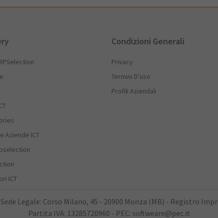
ery
Condizioni Generali
RPSelection
Privacy
he
Termini D’uso
Profili Aziendali
CT
ories
e Aziende ICT
rpselection
ction
ri ICT
 Sede Legale: Corso Milano, 45 - 20900 Monza (MB) - Registro Imp
Partita IVA: 13285720960 - PEC: softweare@pec.it