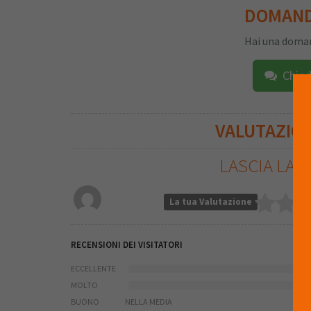
DOMAN
Hai una doman
Chied
VALUTAZIO
LASCIA LA 
La tua Valutazione
RECENSIONI DEI VISITATORI
ECCELLENTE
MOLTO
BUONO
NELLA MEDIA