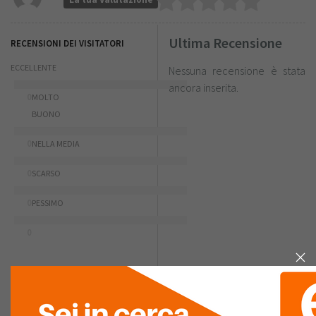
Ultima Recensione
RECENSIONI DEI VISITATORI
ECCELLENTE
Nessuna recensione è stata
ancora inserita.
0
MOLTO
BUONO
0
NELLA MEDIA
0
SCARSO
0
PESSIMO
0
RIASSUNTO PUNTEGGIO
FACILITÀ D'USO