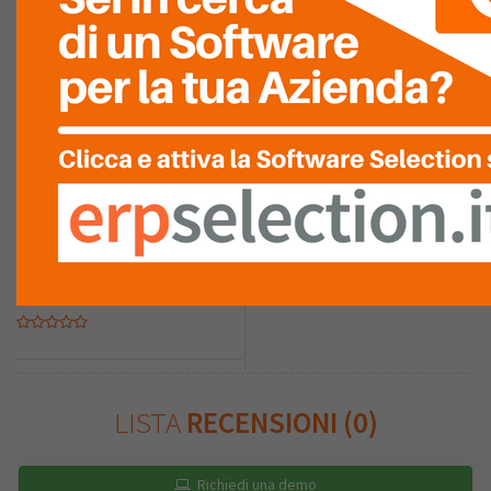
GRAFICA
COMPLETEZZA
FACILITÀ DI
INTEGRAZIONE
RAPPORTO
QUALITÀ/PREZZO
LISTA
RECENSIONI (0)
Richiedi una demo