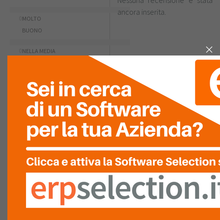
Nessuna recensione è stata
ancora inserita.
0
MOLTO
BUONO
0
NELLA MEDIA
0
SCARSO
0
PESSIMO
0
RIASSUNTO PUNTEGGIO
FACILITÀ D'USO
GRAFICA