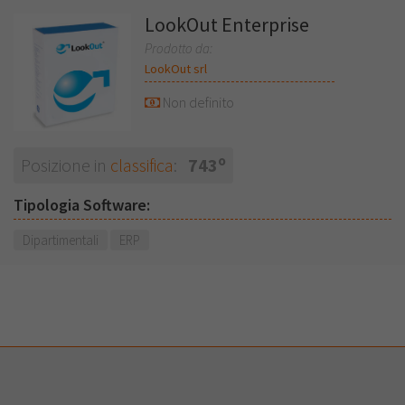
LookOut Enterprise
Prodotto da:
LookOut srl
Non definito
o
Posizione in
classifica
:
743
Tipologia Software:
Dipartimentali
ERP